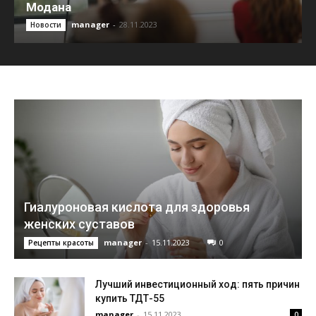
Модана
manager
-
28.11.2023
Новости
Гиалуроновая кислота для здоровья
женских суставов
manager
-
15.11.2023
0
Рецепты красоты
Лучший инвестиционный ход: пять причин
купить ТДТ-55
manager
-
15.11.2023
0