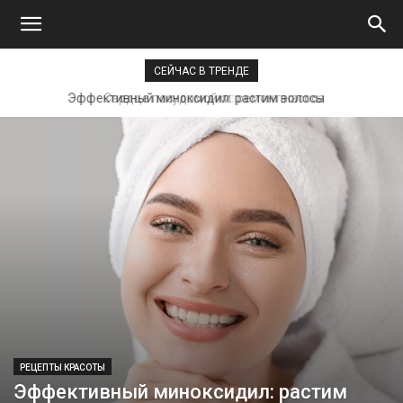
СЕЙЧАС В ТРЕНДЕ
Сердце посудомойки: ремонт насоса
РЕЦЕПТЫ КРАСОТЫ
Эффективный миноксидил: растим