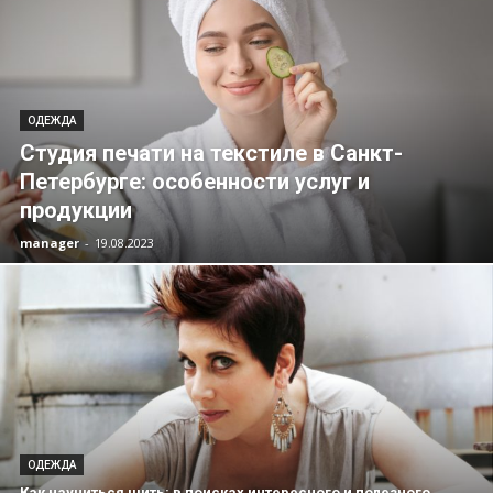
ОДЕЖДА
Студия печати на текстиле в Санкт-
Петербурге: особенности услуг и
продукции
manager
-
19.08.2023
ОДЕЖДА
Как научиться шить: в поисках интересного и полезного