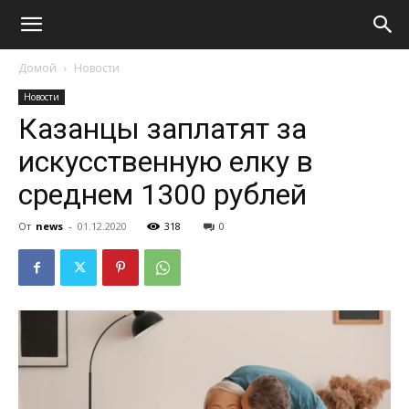
Домой
Новости
Новости
Казанцы заплатят за
искусственную елку в
среднем 1300 рублей
От
news
-
01.12.2020
318
0