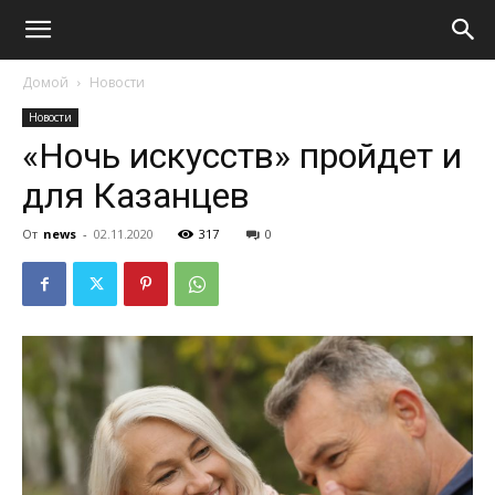
Домой
Новости
Новости
«Ночь искусств» пройдет и
для Казанцев
От
news
-
02.11.2020
317
0