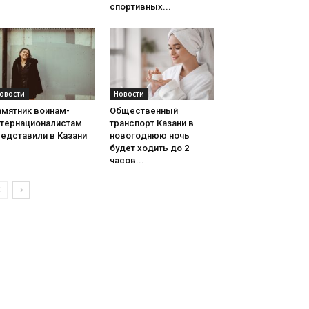
спортивных...
овости
Новости
амятник воинам-
Общественный
нтернационалистам
транспорт Казани в
едставили в Казани
новогоднюю ночь
будет ходить до 2
часов...