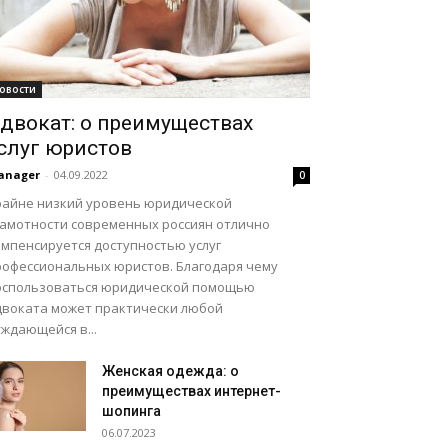
овости
двокат: о преимуществах
слуг юристов
anager
-
04.09.2022
0
райне низкий уровень юридической
рамотности современных россиян отлично
омпенсируется доступностью услуг
рофессиональных юристов. Благодаря чему
оспользоваться юридической помощью
двоката может практически любой
ждающейся в...
Женская одежда: о
преимуществах интернет-
шопинга
06.07.2023