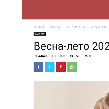
Модный
Домой
Одежда
Весна-лето 2020 – актуальные 
петербург
Одежда
Весна-лето 20
От
admin
-
18.08.2020
353
0