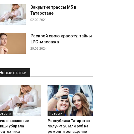
Закрытие трассы М5 в
Татарстане
02.02.2021
Раскрой свою красоту: тайны
LPG-массажа
29.03.2024
Новые статьи
овости
Новости
очью казанские
Республика Татарстан
лицы убирала
получит 20 млн руб на
пецтехника
ремонт и оснащение