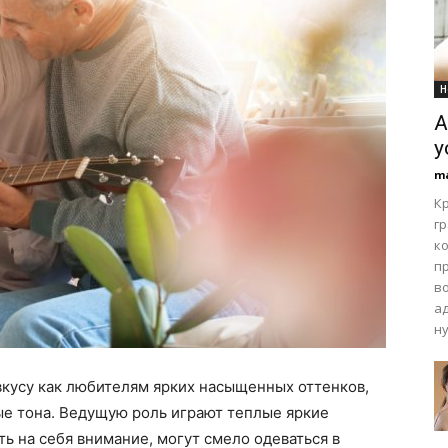
Н
А
у
m
К
г
к
п
в
а
ну
вкусу как любителям ярких насыщенных оттенков,
ые тона. Ведущую роль играют теплые яркие
ь на себя внимание, могут смело одеваться в