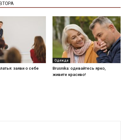
АВТОРА
Одежда
латья: заяви о себе
Brusnika: одевайтесь ярко,
живите красиво!