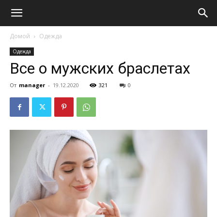
Домой
Одежда
Одежда
Все о мужских браслетах
От
manager
-
19.12.2020
321
0