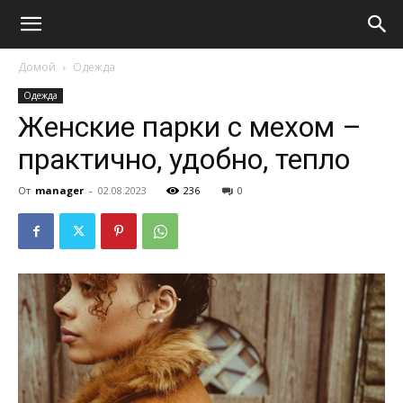
Домой
Одежда
Одежда
Женские парки с мехом –
практично, удобно, тепло
От
manager
-
02.08.2023
236
0