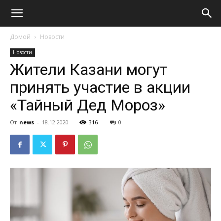
Домой
Новости
Новости
Жители Казани могут
принять участие в акции
«Тайный Дед Мороз»
От
news
-
18.12.2020
316
0