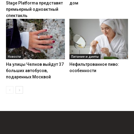
Stage Platforma представят
дом
премьерный одноактный
спектакль
Новости
Питание и диеты
На улицы Челнов выйдут 37
Нефильтрованное пиво:
больших автобусов,
особенности
подаренных Москвой