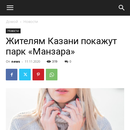
Домой
Новости
Новости
Жителям Казани покажут
парк «Манзара»
От
news
-
11.11.2020
319
0