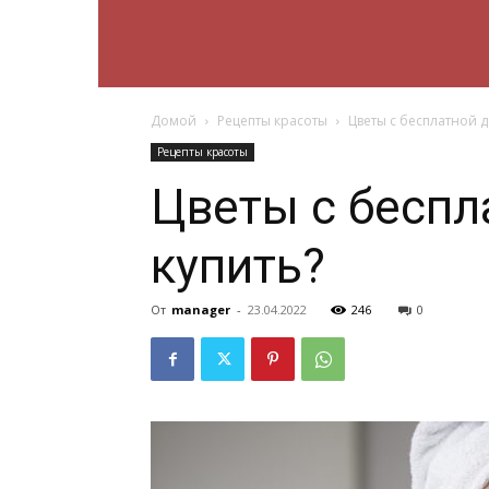
Модный
Домой
Рецепты красоты
Цветы с бесплатной до
петербург
Рецепты красоты
Цветы с беспла
купить?
От
manager
-
23.04.2022
246
0