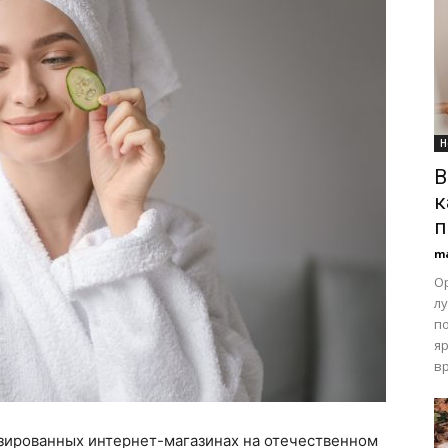
Н
В
к
п
m
О
л
по
я
вр
зированных интернет-магазинах на отечественном