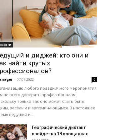
овости
едущий и диджей: кто они и
ак найти крутых
рофессионалов?
anager
-
07.07.2022
0
рганизацию любого праздничного мероприятия
учше всего доверять профессионалам,
скольку только так оно может стать быть
рким, весёлым и запоминающимся. В настоящее
емя ведущий и...
Географический диктант
пройдет на 18 площадках