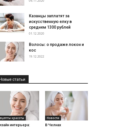
06.11.2020
Казанцы заплатят за
искусственную елку в
среднем 1300 рублей
01.12.2020
Волосы: о продаже локон и
кос
19.12.2022
Новые статьи
ецепты красоты
Новости
зайн интерьера:
В Челнах