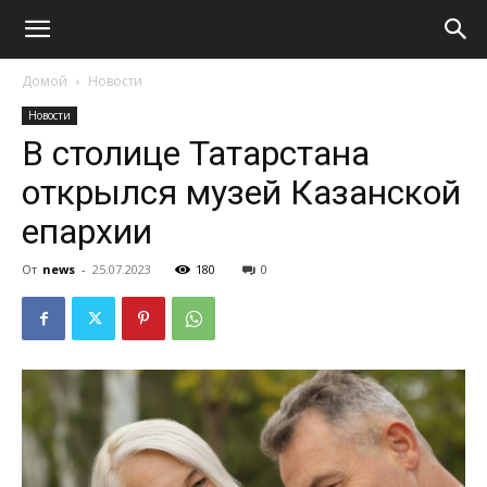
Домой
Новости
Новости
В столице Татарстана
открылся музей Казанской
епархии
От
news
-
25.07.2023
180
0