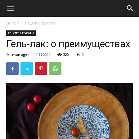
Домой
Рецепты красоты
Рецепты красоты
Гель-лак: о преимуществах
От
manager
-
19.11.2020
320
0